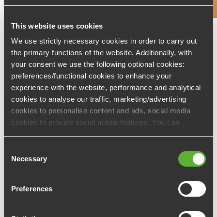
This website uses cookies
Actualités
We use strictly necessary cookies in order to carry out
COVID-19
the primary functions of the website. Additionally, with
Consultation CSE
your consent we use the following optional cookies:
CSE
preferences/functional cookies to enhance your
ASC
experience with the website, performance and analytical
cookies to analyse our traffic, marketing/advertising
Élection
cookies to personalise content and ads, social media
Fonctionnement
cookies to provide social media features. You can
Évènements
customise optional cookies by ticking the preferred
Non classé
boxes and clicking “Allow selection”. Your consent is
Consent
voluntarily and you can always revoke or change it under
Necessary
Rapport
Selection
cookie settings
Preferences
Newsletter