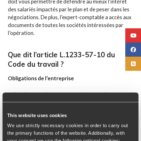
doit vous permettre de défendre au mieux l’intérêt
des salariés impactés par le plan et de peser dans les
négociations. De plus, l’expert-comptable a accès aux
documents de toutes les sociétés intéressées par
l’opération.
Que dit l’article L.1233-57-10 du
Code du travail ?
Obligations de l’entreprise
« L’employeur adresse aux représentants du personnel,
avec la convocation à la réunion prévue à
l’article
L.1233-57-9
, tous renseignements utiles sur le projet
This website uses cookies
de fermeture de l’établissement.
We use strictly necessary cookies in order to carry out
the primary functions of the website. Additionally, with
Il indique notamment :
your consent we use the following optional cookies: