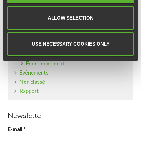
Actualités
COVID-19
ALLOW SELECTION
Consultation CSE
CSE
ASC
USE NECESSARY COOKIES ONLY
Élection
Fonctionnement
Évènements
Non classé
Rapport
Newsletter
E-mail
*