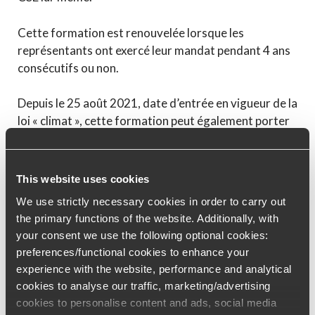
Cette formation est renouvelée lorsque les
représentants ont exercé leur mandat pendant 4 ans
consécutifs ou non.
Depuis le 25 août 2021, date d’entrée en vigueur de la
loi « climat », cette formation peut également porter
sur les conséquences environnementales de l’activité
des entreprises.
This website uses cookies
À la lecture du texte, nous pourrions nous demander
We use strictly necessary cookies in order to carry out
si cette formation revêt le caractère d’une obligation.
the primary functions of the website. Additionally, with
Néanmoins, dans une position de principe adoptée le
your consent we use the following optional cookies:
17 avril 1990, l’administration a indiqué que l’élu
preferences/functional cookies to enhance your
n’était pas obligé de la suivre lors de son premier
experience with the website, performance and analytical
mandat. La position de la Cour de cassation est
cookies to analyse our traffic, marketing/advertising
similaire puisqu’elle a admis, dans un arrêt rendu en
cookies to personalise content and ads, social media
1993, qu’un élu n’ayant pas bénéficié de la formation