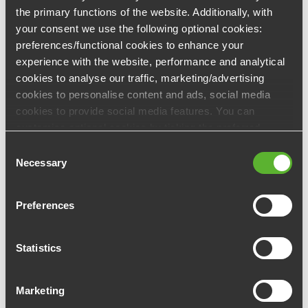
the primary functions of the website. Additionally, with
your consent we use the following optional cookies:
preferences/functional cookies to enhance your
experience with the website, performance and analytical
cookies to analyse our traffic, marketing/advertising
ARTICLE PRÉCÉDENT
ARTICLE SUIVANT
cookies to personalise content and ads, social media
cookies to provide social media features. You can
customise optional cookies by ticking the preferred
boxes and clicking “Allow selection”. Your consent is
Consent
voluntarily and you can always revoke or change it under
Necessary
Selection
cookie settings
Preferences
Catégories
Statistics
Actualités
COVID-19
Marketing
Consultation CSE