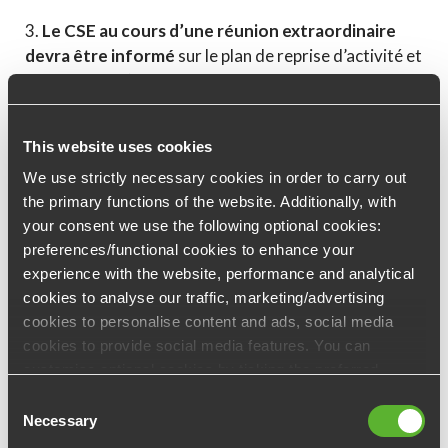
3.
Le CSE au cours d’une réunion extraordinaire
devra être informé
sur le plan de reprise d’activité et
des moyens d’actions mis en œuvre.
This website uses cookies
Conscients des difficultés auxquelles vous êtes
We use strictly necessary cookies in order to carry out
confrontées, vous pouvez compter sur nos équipes
the primary functions of the website. Additionally, with
pour répondre à vos questions liées à ce contexte
your consent we use the following optional cookies:
épidémique et vous accompagner dans vos
preferences/functional cookies to enhance your
démarches, n’hésitez pas à nous contacter
experience with the website, performance and analytical
cookies to analyse our traffic, marketing/advertising
Votre équipe ELLIPCE reste à votre disposition !
cookies to personalise content and ads, social media
cookies to provide social media features. You can
customise optional cookies by ticking the preferred
boxes and clicking “Allow selection”. Your consent is
Consent
voluntarily and you can always revoke or change it under
Necessary
Selection
cookie settings